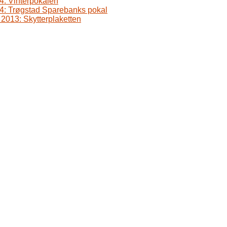
14: Vinterpokalen
14: Trøgstad Sparebanks pokal
2013: Skytterplaketten