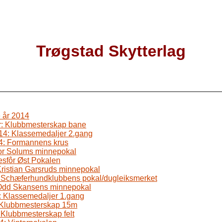
Trøgstad Skytterlag
 år 2014
r: Klubbmesterskap bane
14: Klassemedaljer 2.gang
14: Formannens krus
 Tor Solums minnepokal
gesfôr Øst Pokalen
 Kristian Garsruds minnepokal
: Schæferhundklubbens pokal/dugleiksmerket
 Odd Skansens minnepokal
4: Klassemedaljer 1.gang
: Klubbmesterskap 15m
 Klubbmesterskap felt