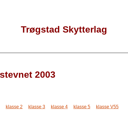
Trøgstad Skytterlag
stevnet 2003
klasse 2
klasse 3
klasse 4
klasse 5
klasse V55