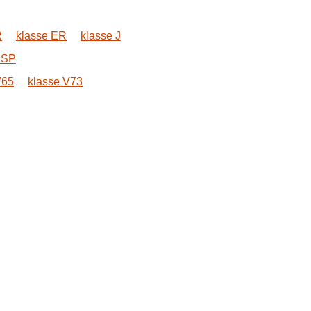
R
klasse ER
klasse J
ASP
V65
klasse V73